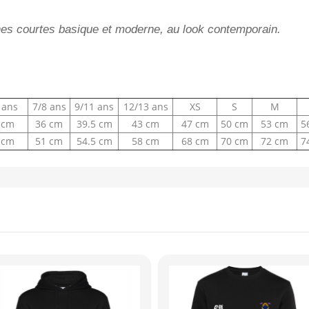
hes courtes basique et moderne, au look contemporain.
 ans
7/8 ans
9/11 ans
12/13 ans
XS
S
M
 cm
36 cm
39.5 cm
43 cm
47 cm
50 cm
53 cm
5
 cm
51 cm
54.5 cm
58 cm
68 cm
70 cm
72 cm
7