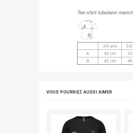
Tee-shirt tubulaire manc
3/4 ans
5/6
A
30 cm
33
B
45 cm
48
VOUS POURRIEZ AUSSI AIMER