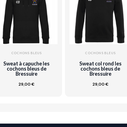
COCHONS BLEUS
COCHONS BLEUS
Sweat à capuche les
Sweat col rond les
cochons bleus de
cochons bleus de
Bressuire
Bressuire
29,00 €
29,00 €
Ajouter au panier
Ajouter au panier