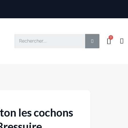
oton les cochons
Bressuire