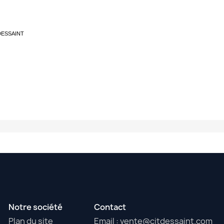
s DESSAINT
Notre société
Contact
Plan du site
Email : vente@citdessaint.com