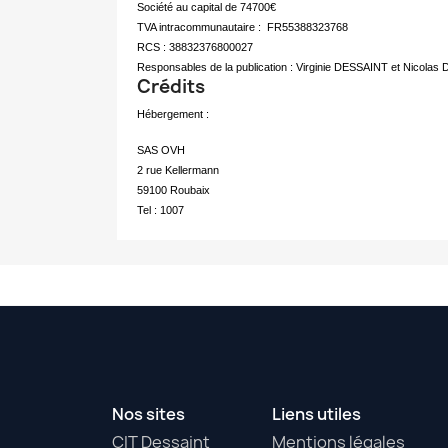
Société au capital de 74700€
TVA intracommunautaire : FR55388323768
RCS : 38832376800027
Responsables de la publication : Virginie DESSAINT et Nicola
Crédits
Hébergement :
SAS OVH
2 rue Kellermann
59100 Roubaix
Tel : 1007
Nos sites
Liens utiles
CIT Dessaint
Mentions légales