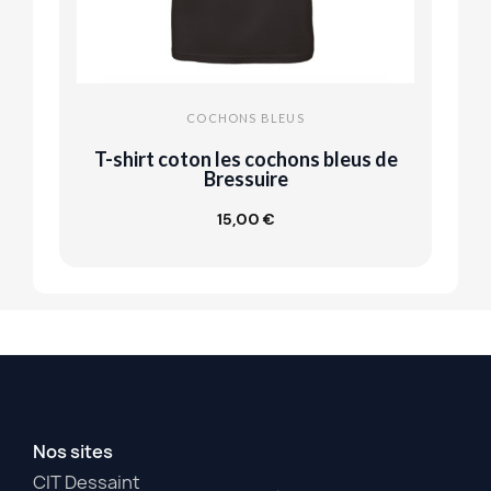
COCHONS BLEUS
T-shirt coton les cochons bleus de
T
Bressuire
15,00 €
Customize
Nos sites
CIT Dessaint