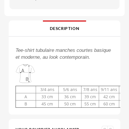
DESCRIPTION
Tee-shirt tubulaire manches courtes basique
et moderne, au look contemporain.
3/4 ans
5/6 ans
7/8 ans
9/11 ans
12/
A
33 cm
36 cm
39 cm
42 cm
44
B
45 cm
50 cm
55 cm
60 cm
6